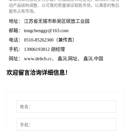
动产品结构调整，以可靠的质量保证取胜市场，以满意的售后
服务占有市场。
地址： 江苏省无锡市新吴区硕放工业园
邮箱： tongchenggy@163.com
电话： 0510-85262300（兼传真）
手机： 13906193812 胡经理
网址： www.delich.cc、 鑫沅.网址、 鑫沅.中国
欢迎留言洽询详细信息！