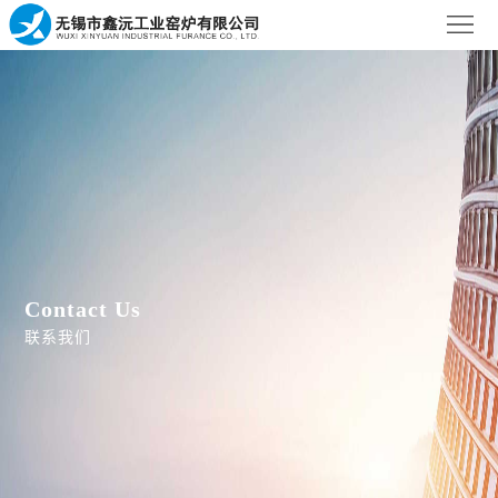
首
页
关
于
新
我
品
产
们
推
品
新
荐
中
闻
联
Contact Us
心
动
系
联系我们
态
我
们