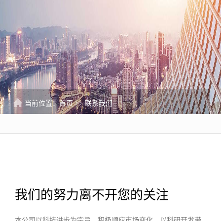
当前位置：
首页
>>
联系我们
我们的努力离不开您的关注
本公司以科技进步为宗旨，积极顺应市场变化，以科研开发带